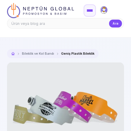
Firma Girişi
Teklif
Ara
Bileklik ve Kol Bandı
Geniş Plastik Bileklik