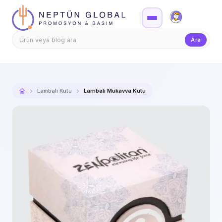
Firma Girişi
Teklif
Ara
Lambalı Kutu
Lambalı Mukavva Kutu