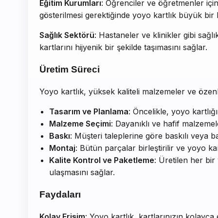
Eğitim Kurumları
: Öğrenciler ve öğretmenler için 
gösterilmesi gerektiğinde yoyo kartlık büyük bir k
Sağlık Sektörü
: Hastaneler ve klinikler gibi sağl
kartlarını hijyenik bir şekilde taşımasını sağlar.
Üretim Süreci
Yoyo kartlık, yüksek kaliteli malzemeler ve özenle
Tasarım ve Planlama
: Öncelikle, yoyo kartlığ
Malzeme Seçimi
: Dayanıklı ve hafif malzemele
Baskı
: Müşteri taleplerine göre baskılı veya ba
Montaj
: Bütün parçalar birleştirilir ve yoyo kar
Kalite Kontrol ve Paketleme
: Üretilen her bir
ulaşmasını sağlar.
Faydaları
Kolay Erişim
: Yoyo kartlık, kartlarınızın kolayca e