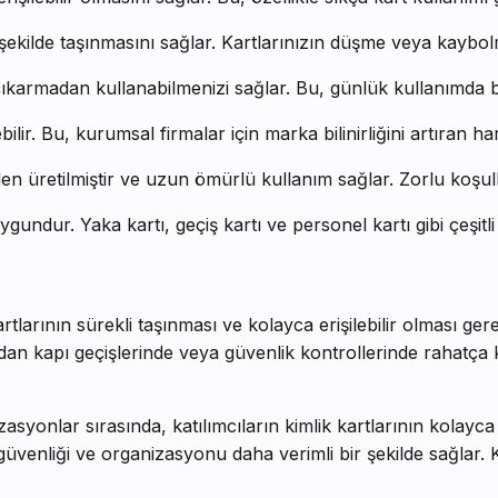
 şekilde taşınmasını sağlar. Kartlarınızın düşme veya kaybolm
çıkarmadan kullanabilmenizi sağlar. Bu, günlük kullanımda b
ilebilir. Bu, kurumsal firmalar için marka bilinirliğini artıran 
den üretilmiştir ve uzun ömürlü kullanım sağlar. Zorlu koşul
 uygundur. Yaka kartı, geçiş kartı ve personel kartı gibi çeşitli k
artlarının sürekli taşınması ve kolayca erişilebilir olması g
adan kapı geçişlerinde veya güvenlik kontrollerinde rahatça kull
izasyonlar sırasında, katılımcıların kimlik kartlarının kolayc
e güvenliği ve organizasyonu daha verimli bir şekilde sağlar. 