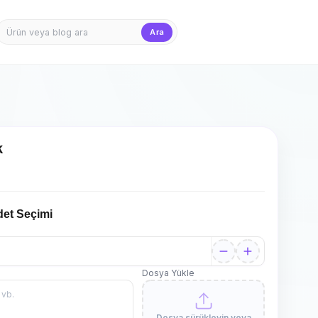
Ara
Firma Girişi
Teklif Sepet
k
det Seçimi
Dosya Yükle
Dosya sürükleyin veya