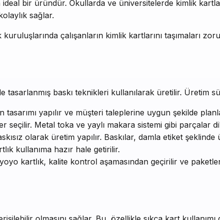
ideal bir üründür. Okullarda ve üniversitelerde kimlik kartlar
olaylık sağlar.
ık kuruluşlarında çalışanların kimlik kartlarını taşımaları zo
 tasarlanmış baskı teknikleri kullanılarak üretilir. Üretim sür
ın tasarımı yapılır ve müşteri taleplerine uygun şekilde planl
r seçilir. Metal toka ve yaylı makara sistemi gibi parçalar dik
skısız olarak üretim yapılır. Baskılar, damla etiket şeklinde 
tlık kullanıma hazır hale getirilir.
 yoyo kartlık, kalite kontrol aşamasından geçirilir ve paketle
rişilebilir olmasını sağlar. Bu, özellikle sıkça kart kullanımı 