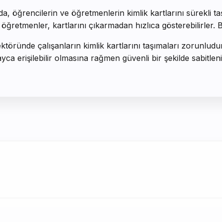
da, öğrencilerin ve öğretmenlerin kimlik kartlarını sürekli t
 öğretmenler, kartlarını çıkarmadan hızlıca gösterebilirler. B
ektöründe çalışanların kimlik kartlarını taşımaları zorunludur
layca erişilebilir olmasına rağmen güvenli bir şekilde sabitle