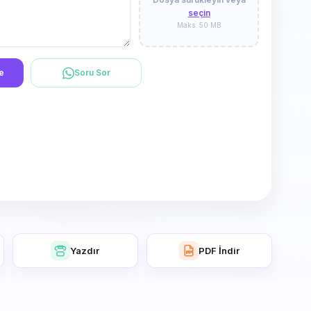
seçin
Maks. 50 MB
le
Soru Sor
Yazdır
PDF İndir