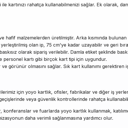
ipi ile kartınızı rahatça kullanabilmenizi sağlar. Ek olarak, 
ı ve hafif malzemelerden üretilmiştir. Arka kısmında bulunan 
rleştirilmiş olan ip, 75 cm'ye kadar uzayabilir ve geri bıra
baskısız olarak sipariş verilebilir. Damla etiket şeklinde bask
ve personel kartı gibi birçok kart tipi için uygundur.
ir ve görünür olmasını sağlar. Sık kart kullanımı gerektiren iş 
erimiz için yoyo kartlık, ofisler, fabrikalar ve diğer iş yerle
geçişlerinde veya güvenlik kontrollerinde rahatça kullanabili
r, konferanslar ve fuarlarda yoyo kartlık kullanmak, katılımcıl
anizasyonun daha verimli sağlanmasına yardımcı olur.