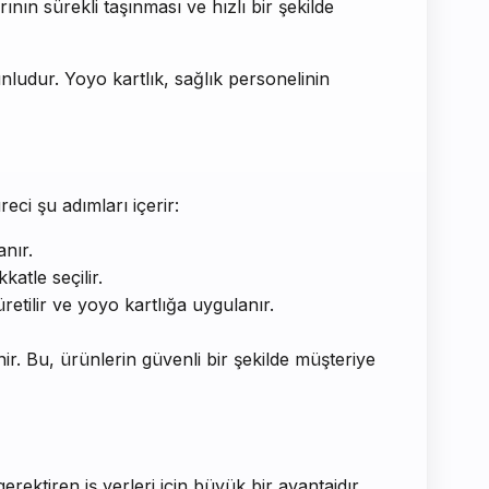
ının sürekli taşınması ve hızlı bir şekilde
runludur. Yoyo kartlık, sağlık personelinin
eci şu adımları içerir:
anır.
katle seçilir.
üretilir ve yoyo kartlığa uygulanır.
nir. Bu, ürünlerin güvenli bir şekilde müşteriye
gerektiren iş yerleri için büyük bir avantajdır.