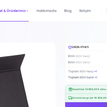
t & Ürünlerimiz
Hakkımızda
Blog
İletişim
ÜRÜN FIYATI
Birim
(KDV Hariç)
Birim
(KDV Dahil)
Toplam
(KDV Hariç)
×
1
Toplam
(KDV Dahil)
×
1
Sepetinize
14.856,00 ₺
daha e
Ücretsiz kargo için
19.856,00