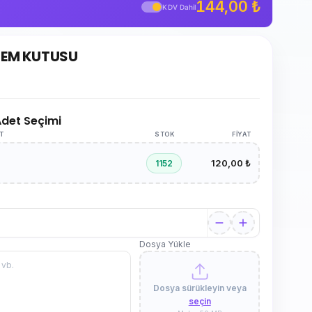
144,00 ₺
KDV Dahil
ALEM KUTUSU
 Adet Seçimi
AT
STOK
FIYAT
120,00 ₺
1152
Dosya Yükle
Dosya sürükleyin veya
seçin