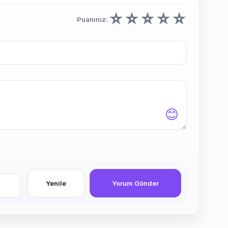
☆
☆
☆
☆
☆
Puanınız:
😊
Yenile
Yorum Gönder