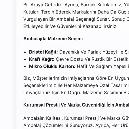
Bir Araya Getirdik. Ayrıca, Bardak Kutularımız, Y
Kutuları Tercih Ederek Markalarını Daha Da Güçle
Vurgulayan Bir Ambalaj Seçeneği Sunar. Sonuç Olar
Etkileyebilir Ve Güvenlerini Kazanabilirsiniz.
Ambalajda Malzeme Seçimi:
Bristol Kağıt:
Dayanıklı Ve Parlak Yüzeyi Ile Ş
Kraft Kağıt:
Çevre Dostu Ve Rustik Bir Estetik 
Mikro Oluklu Karton:
Hafif Ve Sağlam Yapısı i
Biz, Müşterilerimizin Ihtiyaçlarına Göre En Uygu
Seçeneklerimiz İle Her Malzemeye Özel Tasarımla
Ihtiyaçlarınız Için En Doğru Malzeme Seçimini B
Kurumsal Prestij Ve Marka Güvenirliği İçin Amba
Ambalajın Kalitesi, Kurumsal Prestij Ve Marka Güve
Ambalaj Çözümlerini Sunuyoruz. Ayrıca, Her Ürünü