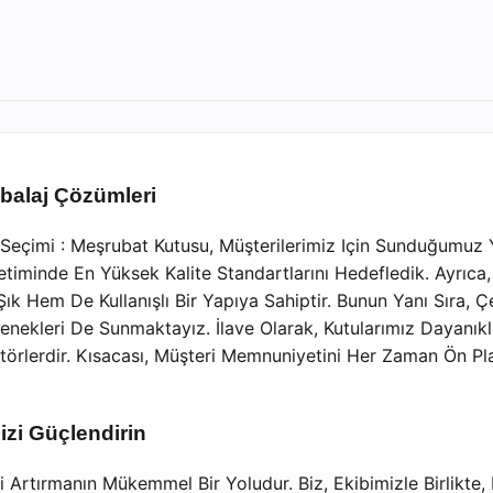
mbalaj Çözümleri
 Seçimi : Meşrubat Kutusu, Müşterilerimiz Için Sunduğumuz Y
retiminde En Yüksek Kalite Standartlarını Hedefledik. Ayrıc
Şık Hem De Kullanışlı Bir Yapıya Sahiptir. Bunun Yanı Sıra, Çe
nekleri De Sunmaktayız. İlave Olarak, Kutularımız Dayanıklı
törlerdir. Kısacası, Müşteri Memnuniyetini Her Zaman Ön P
izi Güçlendirin
i Artırmanın Mükemmel Bir Yoludur. Biz, Ekibimizle Birlikte,