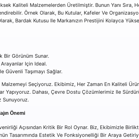
üksek Kaliteli Malzemelerden Üretilmiştir. Bunun Yanı Sıra, H
ndirebilir. Örnek Olarak, Bu Kutular, Kafeler Ve Organizasyo
ak, Bardak Kutusu Ile Markanızın Prestijini Kolayca Yükselteb
ık Bir Görünüm Sunar.
Arayanlar Için Ideal.
le Güvenli Taşımayı Sağlar.
n Malzemeyi Seçiyoruz. Ekibimiz, Her Zaman En Kaliteli Ürünl
r Yapıyoruz. Dahası, Çevre Dostu Çözümlerimiz Ile Sürdürül
iz Sunuyoruz.
lajın Önemi
nirliği Açısından Kritik Bir Rol Oynar. Biz, Ekibimizle Birlik
n Tasarımında Estetik Ve Fonksiyonelliği Bir Araya Getiriyo