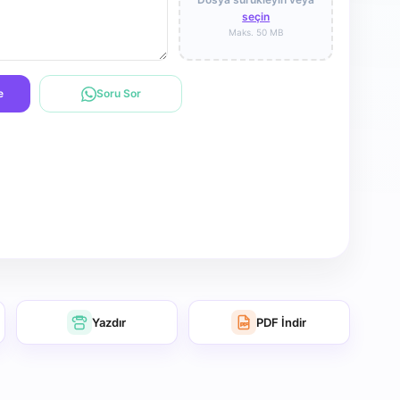
seçin
Maks. 50 MB
e
Soru Sor
Yazdır
PDF İndir