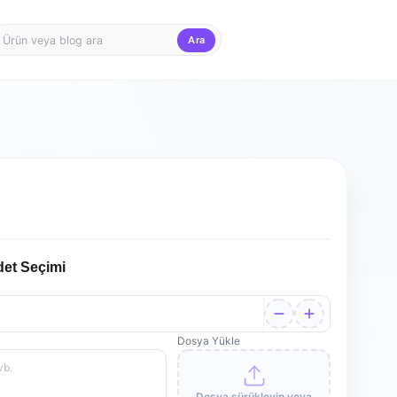
Ara
Firma Girişi
Teklif Sepet
u
det Seçimi
Dosya Yükle
Dosya sürükleyin veya