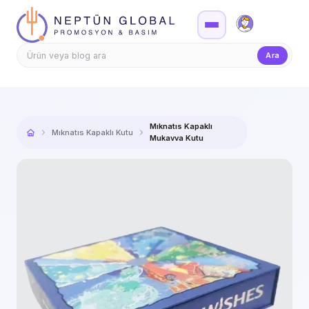
Firma Girişi
Teklif
Ara
Mıknatıs Kapaklı
Mıknatıs Kapaklı Kutu
Mukavva Kutu