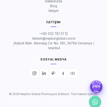
Hakkımızda
Blog
İletişim
İLETIŞIM
+90 532 781 51 12
iletisim@neptunglobal.com.tr
Atatürk Mah. Alemdağ Cd. No: 140, 34764 Ümraniye /
İstanbul
SOSYAL MEDYA
KATALOG
2026
İNDİR
© 2026 Neptün Global Promosyon & Basım. Tüm hakları saklıdır.