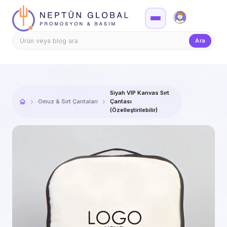
Firma Girişi
Teklif
Ara
Siyah VIP Kanvas Sırt
Omuz & Sırt Çantaları
Çantası
(Özelleştirilebilir)