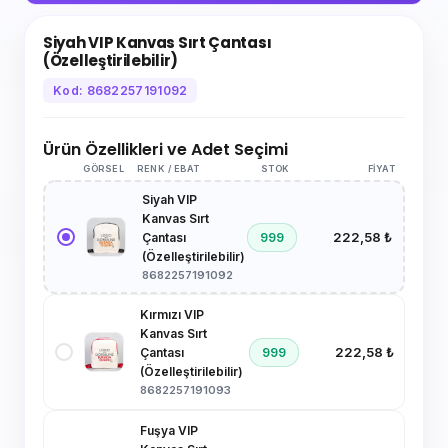
Siyah VIP Kanvas Sırt Çantası
(Özelleştirilebilir)
Kod: 8682257191092
Ürün Özellikleri ve Adet Seçimi
GÖRSEL
RENK / EBAT
STOK
FIYAT
Siyah VIP
Kanvas Sırt
222,58 ₺
999
Çantası
(Özelleştirilebilir)
8682257191092
Kırmızı VIP
Kanvas Sırt
222,58 ₺
999
Çantası
(Özelleştirilebilir)
8682257191093
Fuşya VIP