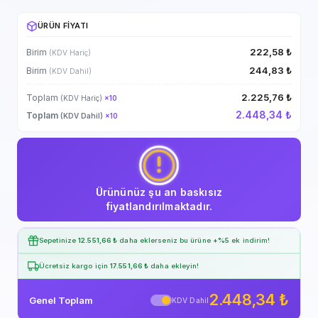
ÜRÜN FIYATI
222,58 ₺
Birim
(KDV Hariç)
244,83 ₺
Birim
(KDV Dahil)
2.225,76 ₺
Toplam
(KDV Hariç)
×
10
2.448,34 ₺
Toplam
(KDV Dahil)
×
10
Ürününüz şu an baskısız
fiyatlandırılmaktadır.
Sepetinize
12.551,66 ₺
daha eklerseniz bu ürüne
+%5
ek indirim!
Ücretsiz kargo için
17.551,66 ₺
daha ekleyin!
2.448,34 ₺
Genel Toplam
KDV Dahil