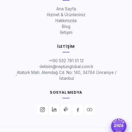
Ana Sayfa
Hizmet & Ürünlerimiz
Hakkımızda
Blog
İletişim
İLETIŞIM
+90 532 781 51 12
iletisim@neptunglobal.com.tr
Atatürk Mah. Alemdağ Cd. No: 140, 34764 Ümraniye /
İstanbul
SOSYAL MEDYA
KATALOG
2026
İNDİR