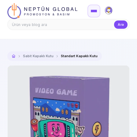
Firma Girişi
Teklif
Ara
Sabit Kapaklı Kutu
Standart Kapaklı Kutu