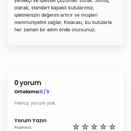
yenilikçi ve işlevsel çözümler sunar. Sonuç
olarak, standart kapaklı kutularımız,
işletmenizin değerini artırır ve müşteri
memnuniyetini sağlar. Kısacası, bu kutularla
her zaman bir adım önde olursunuz.
0 yorum
Ortalama:
0 / 5
Henüz yorum yok.
Yorum Yazın
☆
☆
☆
☆
☆
Puanınız: