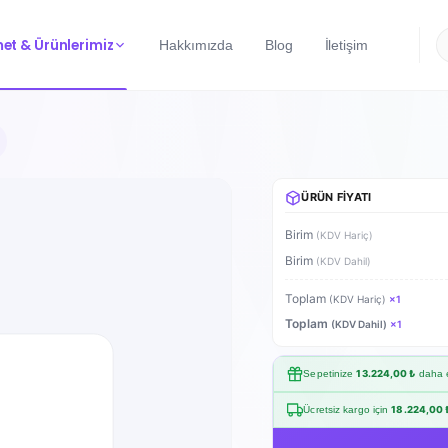
et & Ürünlerimiz
Hakkımızda
Blog
İletişim
ÜRÜN FIYATI
Birim
(KDV Hariç)
Birim
(KDV Dahil)
Toplam
(KDV Hariç)
×
1
Toplam
(KDV Dahil)
×
1
Sepetinize
13.224,00 ₺
daha e
Ücretsiz kargo için
18.224,00 