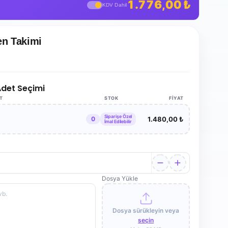
1.776,00 ₺
KDV Dahil
en Takimi
 Adet Seçimi
AT
STOK
FIYAT
Siparişe Özel
0
1.480,00 ₺
İmal Edilebilir
Dosya Yükle
Dosya sürükleyin veya
seçin