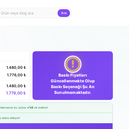
Ara
Firma Girişi
Teklif Sepet
1.480,00 ₺
Baskı Fiyatları
1.776,00 ₺
Güncellenmekte Olup
1.480,00 ₺
Baskı Seçeneği Şu An
Sunulmamaktadır.
1.776,00 ₺
klerseniz bu ürüne
+%5
ek indirim!
₺
daha ekleyin!