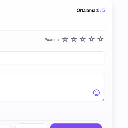
Ortalama:
0 / 5
☆
☆
☆
☆
☆
Puanınız:
😊