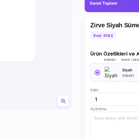
Genel Toplam
Zirve Siyah Süm
Kod: 9184
Ürün Özellikleri ve
GÖRSEL
RENK / EB
Siyah
918401
Adet
Açıklama