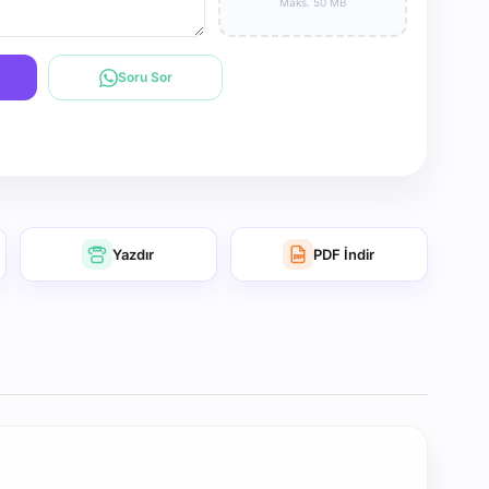
Maks. 50 MB
Soru Sor
Yazdır
PDF İndir