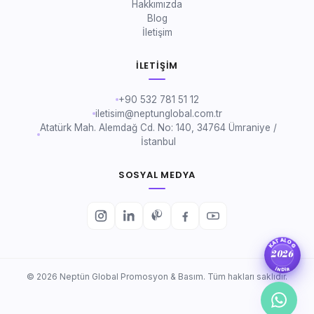
Hakkımızda
Blog
İletişim
İLETIŞIM
+90 532 781 51 12
iletisim@neptunglobal.com.tr
Atatürk Mah. Alemdağ Cd. No: 140, 34764 Ümraniye /
İstanbul
SOSYAL MEDYA
KATALOG
2026
İNDİR
© 2026 Neptün Global Promosyon & Basım. Tüm hakları saklıdır.