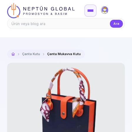
Firma Girişi
Teklif
Ara
Çanta Kutu
Çanta Mukavva Kutu