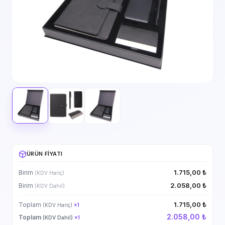
ÜRÜN FIYATI
1.715,00 ₺
Birim
(KDV Hariç)
2.058,00 ₺
Birim
(KDV Dahil)
1.715,00 ₺
Toplam
(KDV Hariç)
×
1
2.058,00 ₺
Toplam
(KDV Dahil)
×
1