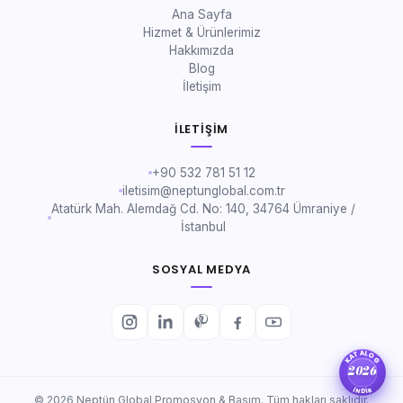
Ana Sayfa
Hizmet & Ürünlerimiz
Hakkımızda
Blog
İletişim
İLETIŞIM
+90 532 781 51 12
iletisim@neptunglobal.com.tr
Atatürk Mah. Alemdağ Cd. No: 140, 34764 Ümraniye /
İstanbul
SOSYAL MEDYA
KATALOG
2026
İNDİR
© 2026 Neptün Global Promosyon & Basım. Tüm hakları saklıdır.