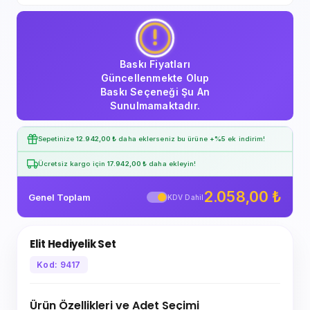
Baskı Fiyatları
Güncellenmekte Olup
Baskı Seçeneği Şu An
Sunulmamaktadır.
Sepetinize
12.942,00 ₺
daha eklerseniz bu ürüne
+%5
ek indirim!
Ücretsiz kargo için
17.942,00 ₺
daha ekleyin!
2.058,00 ₺
Genel Toplam
KDV Dahil
Elit Hediyelik Set
Kod: 9417
Ürün Özellikleri ve Adet Seçimi