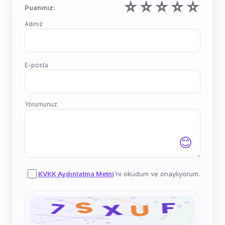
☆
☆
☆
☆
☆
Puanınız:
Adınız
E-posta
Yorumunuz
😊
KVKK Aydınlatma Metni
'ni okudum ve onaylıyorum.