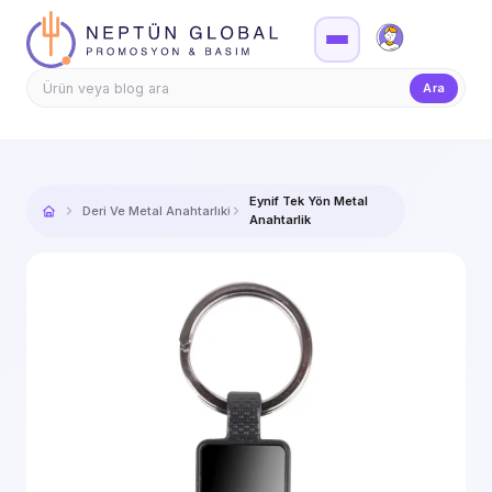
Firma Girişi
Teklif
Ara
Eynif Tek Yön Metal
Deri Ve Metal Anahtarlıklar
Anahtarlik