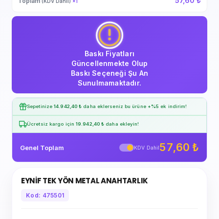
57,60 ₺
Toplam
(KDV Dahil)
×
1
Baskı Fiyatları
Güncellenmekte Olup
Baskı Seçeneği Şu An
Sunulmamaktadır.
Sepetinize
14.942,40 ₺
daha eklerseniz bu ürüne
+%5
ek indirim!
Ücretsiz kargo için
19.942,40 ₺
daha ekleyin!
57,60 ₺
Genel Toplam
KDV Dahil
EYNİF TEK YÖN METAL ANAHTARLIK
Kod: 475501