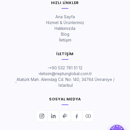
HIZLI LINKLER
Ana Sayfa
Hizmet & Ürünlerimiz
Hakkımızda
Blog
İletişim
İLETIŞIM
+90 532 781 51 12
iletisim@neptunglobal.com.tr
Atatürk Mah. Alemdağ Cd. No: 140, 34764 Ümraniye /
İstanbul
SOSYAL MEDYA
KATALOG