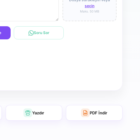
seçin
Maks. 50 MB
e
Soru Sor
Yazdır
PDF İndir