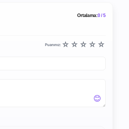
Ortalama:
0 / 5
☆
☆
☆
☆
☆
Puanınız:
😊