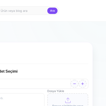
Ara
Firma Girişi
Teklif Sepet
det Seçimi
Dosya Yükle
Dosya sürükleyin veya