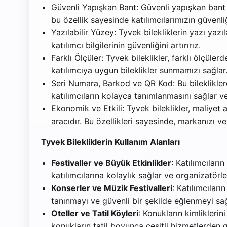
Güvenli Yapışkan Bant: Güvenli yapışkan bant si
bu özellik sayesinde katılımcılarımızın güvenliğ
Yazılabilir Yüzey: Tyvek bilekliklerin yazı yaz
katılımcı bilgilerinin güvenliğini artırırız.
Farklı Ölçüler: Tyvek bileklikler, farklı ölçüler
katılımcıya uygun bileklikler sunmamızı sağlar
Seri Numara, Barkod ve QR Kod: Bu bileklikler
katılımcıların kolayca tanımlanmasını sağlar ve 
Ekonomik ve Etkili: Tyvek bileklikler, maliyet
aracıdır. Bu özellikleri sayesinde, markanızı ve
Tyvek Bilekliklerin Kullanım Alanları
Festivaller ve Büyük Etkinlikler
: Katılımcıları
katılımcılarına kolaylık sağlar ve organizatörle
Konserler ve Müzik Festivalleri
: Katılımcıları
tanınmayı ve güvenli bir şekilde eğlenmeyi sağ
Oteller ve Tatil Köyleri
: Konukların kimliklerin
konukların tatil boyunca çeşitli hizmetlerden g